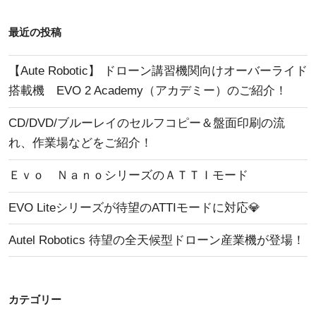
用
エ
ド
ラ
最近の投稿
ラ
ー
イ
に
【Aute Robotic】 ドローン講習機関向けオーバーライド
ブ”
つ
搭載機 EVO 2 Academy（アカデミー）のご紹介！
の
い
CD/DVD/ブルーレイのセルフコピー＆盤面印刷の流
て
れ、作業場などをご紹介！
vol.2”
の
Ｅｖｏ ＮａｎｏシリーズのＡＴＴＩモード
EVO Liteシリーズが待望のATTIモードに対応💎
Autel Robotics 待望の全天候型ドローン産業機が登場！
カテゴリー