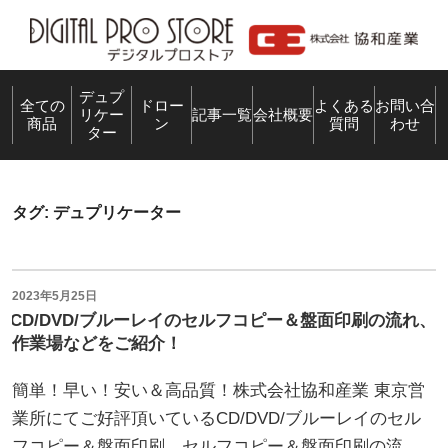
コ
ン
テ
ン
デュプ
全ての
ドロー
よくある
お問い合
リケー
記事一覧
会社概要
商品
ン
質問
わせ
ツ
ター
へ
ス
キ
タグ:
デュプリケーター
ッ
プ
投
2023年5月25日
稿
CD/DVD/ブルーレイのセルフコピー＆盤面印刷の流れ、
日:
作業場などをご紹介！
簡単！早い！安い＆高品質！株式会社協和産業 東京営
業所にてご好評頂いているCD/DVD/ブルーレイのセル
フコピー＆盤面印刷。セルフコピー＆盤面印刷の流