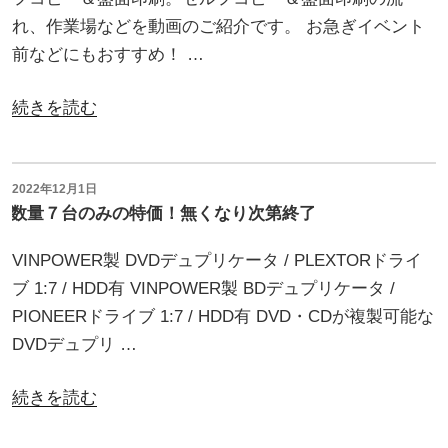
れ、作業場などを動画のご紹介です。 お急ぎイベント
前などにもおすすめ！ …
“CD/DVD/
続きを読む
ブ
ル
ー
投
2022年12月1日
稿
数量７台のみの特価！無くなり次第終了
レ
日:
イ
VINPOWER製 DVDデュプリケータ / PLEXTORドライ
の
ブ 1:7 / HDD有 VINPOWER製 BDデュプリケータ /
セ
PIONEERドライブ 1:7 / HDD有 DVD・CDが複製可能な
ル
DVDデュプリ …
フ
コ
“数
続きを読む
ピ
量
ー