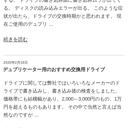
する。 ドライブの書き込み面に書き込みムラが出てく
リ
介！”
る。 ディスクの読み込みエラーが出る。 このような症
ケ
の
状が出たら、ドライブの交換時期かと思われます。 現
ー
在ご使用のデュプリ …
タ
ー
“デ
続きを読む
の
ュ
操
プ
作
リ
投
2020年2月18日
手
稿
デュプリケーター用のおすすめ交換用ドライブ
ケ
日:
順”
ー
ドライブに関しては弊社ではいろいろなメーカーのド
の
タ
ライブで書き込みし、書き込み後の検査をしました。
ー
価格帯にも結構幅があり、2,000～3,000円のもの、1万
の
円を超えるものもあります。 その中で当然と言えば当
ド
然なのですが …
ラ
イ