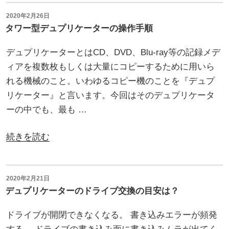
７
＆
台
投
2020年2月26日
盤
稿
タワー型デュプリケーターの操作手順
の
日:
面
み
デュプリケーターとはCD、DVD、Blu-ray等の記録メデ
印
の
ィアを複数枚もしくは大量にコピーするために用いら
刷
特
れる機械のこと。いわゆるコピー機のことを『デュプ
の
価！
リケーター』と言います。今回はそのデュプリケータ
流
無
ーの中でも、最も …
れ、
く
作
な
“タ
続きを読む
業
り
ワ
場
次
ー
な
第
型
投
2020年2月21日
ど
終
稿
デュプリケーターのドライブ交換の目安は？
デ
を
日:
了”
ュ
ご
ドライブが開閉できなくなる。 書き込みエラーが頻発
の
プ
紹