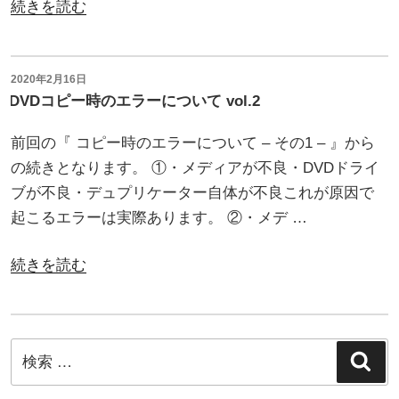
“デ
続きを読む
ブ
ュ
交
プ
換
リ
投
2020年2月16日
の
稿
DVDコピー時のエラーについて vol.2
ケ
日:
目
ー
前回の『 コピー時のエラーについて – その1 – 』から
安
タ
の続きとなります。 ①・メディアが不良・DVDドライ
は？”
ー
ブが不良・デュプリケーター自体が不良これが原因で
の
用
起こるエラーは実際あります。 ②・メデ …
の
お
“DVD
続きを読む
す
コ
す
ピ
め
ー
検
交
検
時
索
索:
換
の