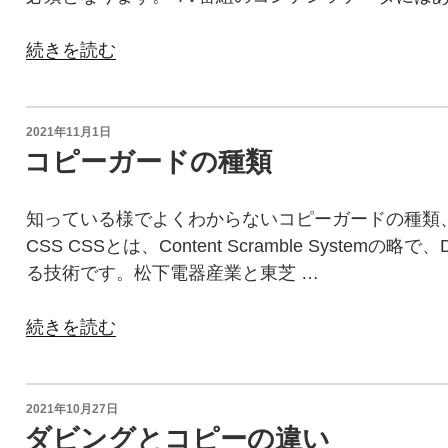
“CPRM（Content
続きを読む
Protection
for
Recordable
投
2021年11月1日
稿
Media）
コピーガードの種類
日:
と
は”
知っている様でよくわからないコピーガードの種類
の
CSS CSSとは、Content Scramble Systemの
る技術です。松下電器産業と東芝 …
“コ
続きを読む
ピ
ー
ガ
投
2021年10月27日
稿
ー
ダビングとコピーの違い
日: