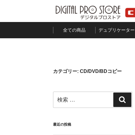
コ
ン
テ
ン
全ての商品
デュプリケーター
ツ
へ
ス
キ
ッ
カテゴリー:
CD/DVD/BDコピー
プ
検
検
索:
索
最近の投稿