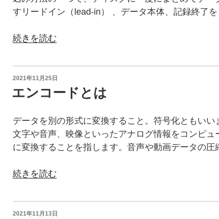
は
の
すリードイン（lead-in） 、データ本体、記録終了を
オ
ー
“CD-
続きを読む
サ
R
リ
や
ン
CD-
投
2021年11月25日
グ
稿
RW
エンコードとは
済
日:
へ
の
の
データを別の形式に変換すること。符号化ともいい
マ
デ
文字や音声、映像といったアナログ情報をコンピュ
ス
ー
に変換することを指します。音声や動画データの圧
タ
タ
ー
の
“エ
続きを読む
デ
書
ン
ィ
き
コ
ス
込
ー
投
2021年11月13日
ク