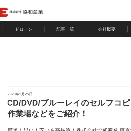
ドローン
記事一覧
会社概要
投
2023年5月25日
稿
CD/DVD/ブルーレイのセルフコ
日:
作業場などをご紹介！
簡単！早い！安い＆高品質！株式会社協和産業 東