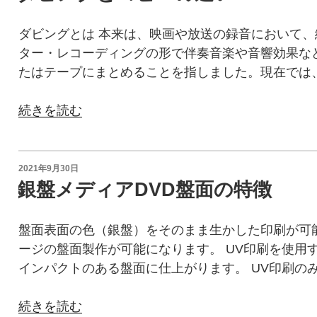
ド
の
ダビングとは 本来は、映画や放送の録音において
種
ター・レコーディングの形で伴奏音楽や音響効果な
類”
たはテープにまとめることを指しました。現在では
の
“ダ
続きを読む
ビ
ン
グ
投
2021年9月30日
稿
と
銀盤メディアDVD盤面の特徴
日:
コ
ピ
盤面表面の色（銀盤）をそのまま生かした印刷が可
ー
ージの盤面製作が可能になります。 UV印刷を使用
の
インパクトのある盤面に仕上がります。 UV印刷の
違
い”
“銀
続きを読む