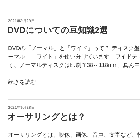
の
盤
メ
デ
投
2021年9月29日
稿
ィ
DVDについての豆知識2選
日:
ア
DVD
DVDの「ノーマル」と「ワイド」って？ ディスク
盤
ーマル」「ワイド」を使い分けています。ワイドディス
面
く、ノーマルディスクは印刷面38～118mm、真ん中
の
特
“DVD
続きを読む
徴”
に
の
つ
い
投
2021年9月28日
稿
て
オーサリングとは？
日:
の
豆
オーサリングとは、映像、画像、音声、文字など、