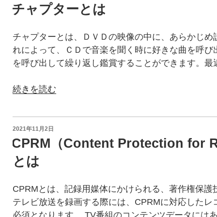
み
稿
ド
チャプターとは
が
日:
方
と
必
法”
は”
要
チャプターとは、ＤＶＤの映像の中に、あらかじめ
の
の
と
れによって、ＣＤで音楽を聞く時に好きな曲を呼び
な
を呼び出して繰り返し鑑賞することができます。最
り
ま
“チ
続きを読む
す”
ャ
の
プ
タ
投
2021年11月2日
稿
ー
CPRM（Content Protection for 
日:
と
とは
は”
の
CPRMとは、記録用媒体にかけられる、著作権保護
テレビ放送を録画する際には、CPRMに対応したレ
必須となります。 TV番組のコンテンツデータにはあ