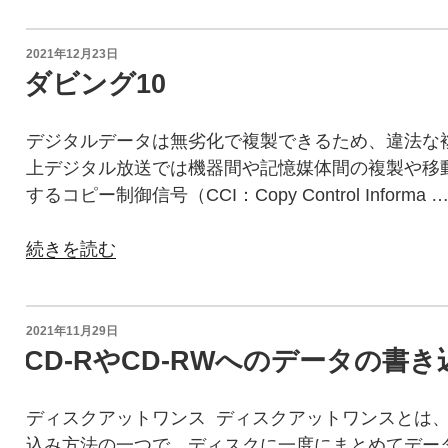
＆
デ
盤
オ
投
2021年12月23日
面
稿
形
ダビング10
印
日:
式
刷
の
デジタルデータは無劣化で複製できるため、違法な
の
コ
上デジタル放送では機器間や記憶媒体間の複製や移
流
ピ
するコピー制御信号（CCI：Copy Control Informa 
れ、
ー
作
(複
“ダ
続きを読む
業
製)
ビ
場
を
ン
な
行
グ
ど
投
2021年11月29日
う
稿
10”
CD-RやCD-RWへのデータの書
を
日:
た
の
ご
め
紹
ディスクアットワンス ディスクアットワンスとは、C
に
介！”
込み方法の一つで、ディスクに一度にまとめてデー