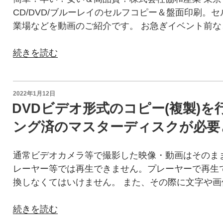
CD/DVD/ブルーレイのセルフコピー＆盤面印刷。
業場などを動画のご紹介です。 お急ぎイベント前な
“CD/DVD/
続きを読む
ブ
ル
ー
投
2022年1月12日
稿
レ
DVDビデオ形式のコピー(複製)を
日:
イ
ング済のマスターディスクが必要
の
セ
通常ビデオカメラ等で撮影した映像・動画はそのまま
ル
レーヤー等では再生できません。プレーヤーで再生でき
フ
換しなくてはいけません。 また、その際に文字や画
コ
ピ
“DVD
続きを読む
ー
ビ