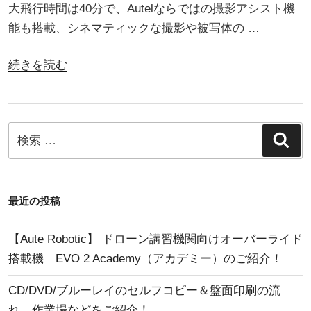
大飛行時間は40分で、Autelならではの撮影アシスト機
ー
能も搭載、シネマティックな撮影や被写体の …
ン
操
“使
続きを読む
縦
い
ラ
勝
イ
手
検
セ
検
の
索
索:
ン
良
ス
い
の
機
最近の投稿
国
体
家
『EVO
【Aute Robotic】 ドローン講習機関向けオーバーライド
試
Lite+』
搭載機 EVO 2 Academy（アカデミー）のご紹介！
験
を
を
CD/DVD/ブルーレイのセルフコピー＆盤面印刷の流
ご
実
れ、作業場などをご紹介！