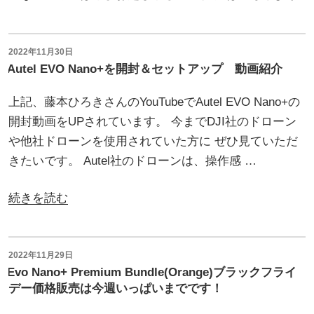
れ
て
投
2022年11月30日
お
稿
Autel EVO Nano+を開封＆セットアップ 動画紹介
り
日:
ま
上記、藤本ひろきさんのYouTubeでAutel EVO Nano+の
す。”
開封動画をUPされています。 今までDJI社のドローン
の
や他社ドローンを使用されていた方に ぜひ見ていただ
きたいです。 Autel社のドローンは、操作感 …
“Autel
続きを読む
EVO
Nano+を
開
投
2022年11月29日
稿
Evo Nano+ Premium Bundle(Orange)ブラックフライ
封
日:
デー価格販売は今週いっぱいまでです！
＆