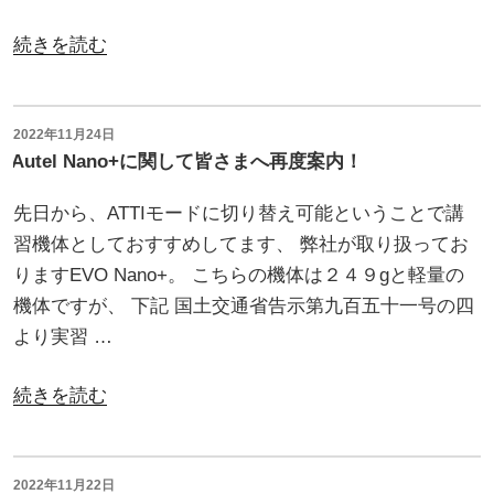
デ
ー
“Autel
続きを読む
価
EVO
格
Lite、
販
EVO
投
2022年11月24日
稿
売
Autel Nano+に関して皆さまへ再度案内！
NANO
日:
は
の
先日から、ATTIモードに切り替え可能ということで講
今
リ
習機体としておすすめしてます、 弊社が取り扱ってお
週
モ
りますEVO Nano+。 こちらの機体は２４９gと軽量の
い
ー
機体ですが、 下記 国土交通省告示第九百五十一号の四
っ
ト
より実習 …
ぱ
Ｉ
い
Ｄ
“Autel
続きを読む
ま
対
Nano+に
で
応
関
で
に
し
投
2022年11月22日