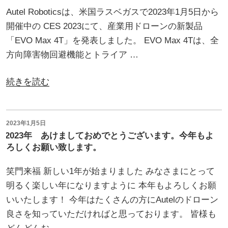
ー
が
の
Autel Roboticsは、米国ラスベガスで2023年1月5日から
ド”
待
ご
開催中の CES 2023にて、産業用ドローンの新製品
の
望
紹
「EVO Max 4T」を発表しました。 EVO Max 4Tは、全
の
介！”
方向障害物回避機能とトライア …
ATTI
の
モ
“Autel
続きを読む
ー
Robotics
ド
待
に
望
投
2023年1月5日
稿
対
2023年 あけましておめでとうございます。今年もよ
の
日:
ろしくお願い致します。
応
全
💎”
天
笑門来福 新しい1年が始まりました みなさまにとって
の
候
明るく楽しい年になりますように 本年もよろしくお願
型
いいたします！ 今年はたくさんの方にAutelのドローン
ド
良さを知っていただければと思っております。 皆様も
ロ