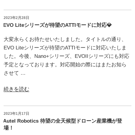
ｖ
ー
ｏ
バ
Ｎ
投
2023年2月28日
ー
稿
EVO Liteシリーズが待望のATTIモードに対応💎
ａ
日:
ラ
ｎ
大変永らくお待たせいたしました。タイトルの通り、
イ
ｏ
EVO Liteシリーズが待望のATTIモードに対応いたしま
ド
シ
した。今後、Nano+シリーズ、EVOIIシリーズにも対応
搭
リ
予定となっております。対応開始の際にはまたお知ら
載
ー
させて …
機
ズ
EVO
の
“EVO
続きを読む
2
Ａ
Lite
Academy（ア
Ｔ
シ
カ
Ｔ
リ
投
2023年1月17日
デ
Ｉ
稿
Autel Robotics 待望の全天候型ドローン産業機が登
ー
ミ
日:
モ
場！
ズ
ー）