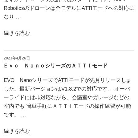
Roboticsのドローンは全モデルにATTIモードへの対応に
なり …
“【Aute
続きを読む
Robotic】
ド
ロ
投
2023年4月26日
稿
Ｅｖｏ ＮａｎｏシリーズのＡＴＴＩモード
ー
日:
ン
EVO NanoシリーズでATTIモードが先月リリースしま
講
した。最新バージョンはV1.8.2での対応です。 オーバ
習
ーライドには非対応ながら、会議室やガレージなどの
機
室内でも 簡単手軽にＡＴＴＩモードの操作練習が可能
関
です。 …
向
け
“Ｅ
続きを読む
オ