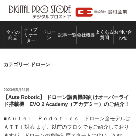
コ
ン
テ
ン
デュプ
全ての
ドロー
よくある
お問い合
リケー
記事一覧
会社概要
商品
ン
質問
わせ
ツ
ター
へ
ス
キ
カテゴリー:
ドローン
ッ
プ
投
2023年5月31日
稿
【Aute Robotic】 ドローン講習機関向けオーバーライ
日:
ド搭載機 EVO 2 Academy（アカデミー）のご紹介！
■Ａｕｔｅｌ Ｒｏｄｏｔｉｃｓ ドローン全モデルは
ＡＴＴＩ対応 まず、以前のブログでもご紹介しており
ますが、ドローンの免許制度スタートに伴い、Autel