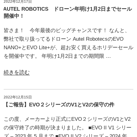
始
投
2022年12月17日
ま
稿
AUTEL ROBOTICS ドローン年明け1月2日までセール
の
日:
す。
開催中！
お
今
知
皆さま！ 今年最後のビッグチャンスです！ なんと、
年
ら
弊社で取り扱ってるドローン Autel RobotecsのEVO
も
せ
NANO+とEVO Lite+が、超お安く買えるホリデーセール
よ
＆
を開催中です。 年明け1月2日までの期間限 …
ろ
セ
し
ー
“AUTEL
続きを読む
く
ル
ROBOTICS
お
情
ド
願
報”
ロ
投
2022年12月15日
い
稿
の
【ご報告】EVO２シリーズのV1とV2の保守の件
ー
日:
致
ン
し
この度、メーカーより正式にEVO２シリーズのV1とV2
年
ま
の保守終了の時期が決まりました。 ■EVO II V1 シリー
明
す。 ”
ズ – 2023 年 5 月まで ■EVO II V2 シリーズ – 2024 年