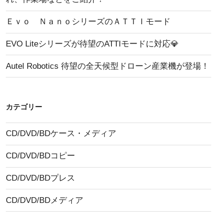
紹
施
介”
Ｅｖｏ ＮａｎｏシリーズのＡＴＴＩモード
す
の
る
EVO Liteシリーズが待望のATTIモードに対応💎
試
Autel Robotics 待望の全天候型ドローン産業機が登場！
験
機
関
に
カテゴリー
指
CD/DVD/BDケース・メディア
定”
の
CD/DVD/BDコピー
CD/DVD/BDプレス
CD/DVD/BDメディア