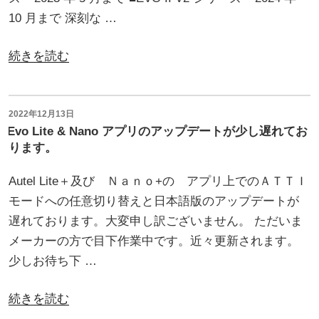
け
の
10 月まで 深刻な …
1
月
“【ご
続きを読む
2
報
日
告】
ま
EVO
投
2022年12月13日
で
稿
Evo Lite & Nano アプリのアップデートが少し遅れてお
２
日:
セ
ります。
シ
ー
リ
Autel Lite＋及び Ｎａｎｏ+の アプリ上でのＡＴＴＩ
ル
ー
モードへの任意切り替えと日本語版のアップデートが
開
ズ
遅れております。大変申し訳ございません。 ただいま
催
の
メーカーの方で目下作業中です。近々更新されます。
中！”
V1
少しお待ち下 …
の
と
V2
“Evo
続きを読む
の
Lite