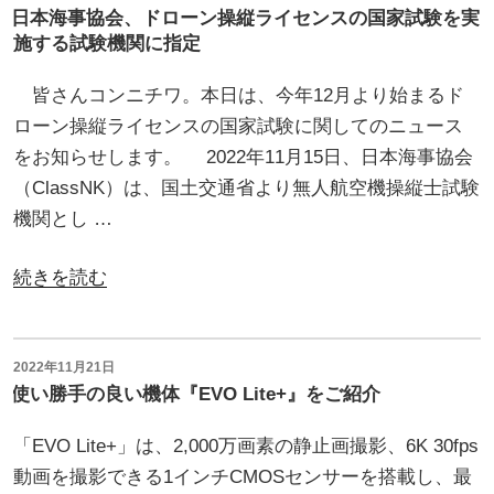
す！”
関
稿
日本海事協会、ドローン操縦ライセンスの国家試験を実
て
日:
の
し
施する試験機関に指定
皆
て”
さ
皆さんコンニチワ。本日は、今年12月より始まるド
の
ま
ローン操縦ライセンスの国家試験に関してのニュース
へ
をお知らせします。 2022年11月15日、日本海事協会
再
（ClassNK）は、国土交通省より無人航空機操縦士試験
度
機関とし …
案
内！”
“日
続きを読む
の
本
海
事
投
2022年11月21日
稿
使い勝手の良い機体『EVO Lite+』をご紹介
協
日:
会、
「EVO Lite+」は、2,000万画素の静止画撮影、6K 30fps
ド
動画を撮影できる1インチCMOSセンサーを搭載し、最
ロ