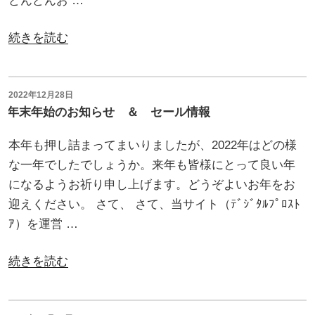
どんどんお …
ー
ン
“2023
続きを読む
産
年
業
あ
機
け
投
2022年12月28日
稿
が
年末年始のお知らせ ＆ セール情報
ま
日:
登
し
本年も押し詰まってまいりましたが、2022年はどの様
場！”
て
な一年でしたでしょうか。来年も皆様にとって良い年
の
お
になるようお祈り申し上げます。どうぞよいお年をお
め
迎えください。 さて、 さて、当サイト（ﾃﾞｼﾞﾀﾙﾌﾟﾛｽﾄ
で
ｱ）を運営 …
と
う
“年
続きを読む
ご
末
ざ
年
い