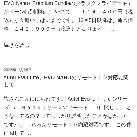
セ
EVO Nano+ Premium Bundleのブラックフライデーキャ
ッ
ンペーン特別価格（12/5まで） １１４，４００円（税
ト
込）が今週いっぱいまでです。 12月5日以降は、通常価
ア
格 １４２，９９９円（税込）となります。 …
ッ
プ
“Evo
続きを読む
動
Nano+
画
Premium
紹
Bundle(Orange)
投
2022年11月28日
稿
介”
Autel EVO Lite、EVO NANOのリモートＩＤ対応に関
ブ
日:
して
の
ラ
ッ
皆さんこんににちわです。 Autel Evo Ｌｉｔｅシリー
ク
ズ / ＮａｎｏシリーズのリモートＩＤに関して、 ど
フ
うなってるの？ってしっかり説明したことがなかった
ラ
ですが、 もちろんリモートＩＤ内蔵対応です。 この件
イ
に関して …