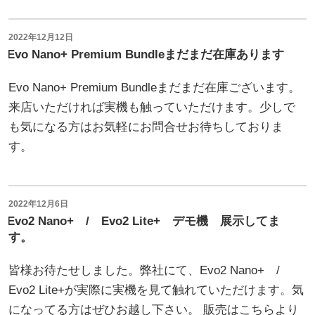
保
&
守
Nano
投
2022年12月12日
稿
の
Evo Nano+ Premium Bundleまだまだ在庫あります
ア
日:
件”
プ
Evo Nano+ Premium Bundleまだまだ在庫ございます。
の
リ
来店いただければ実機も触っていただけます。少しで
の
も気になる方はお気軽にお問合せお待ちしておりま
ア
す。
ッ
プ
デ
投
2022年12月6日
ー
稿
Evo2 Nano+ / Evo2 Lite+ デモ機 展示してま
日:
ト
す。
が
皆様お待たせしました。弊社にて、Evo2 Nano+ /
少
Evo2 Lite+が実際に実機を見て触れていただけます。気
し
になってる方はぜひお越し下さい。 販売はこちらより
遅