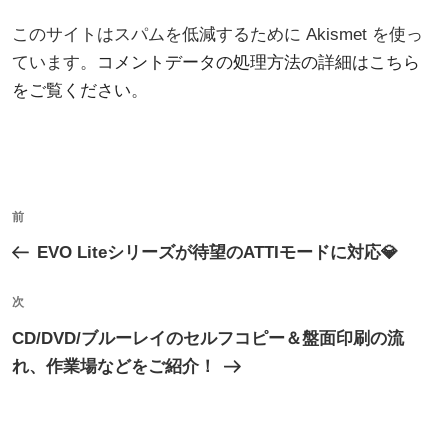
このサイトはスパムを低減するために Akismet を使っ
ています。
コメントデータの処理方法の詳細はこちら
をご覧ください
。
投
過
前
稿
去
EVO Liteシリーズが待望のATTIモードに対応💎
ナ
の
ビ
投
次
次
ゲ
稿
の
CD/DVD/ブルーレイのセルフコピー＆盤面印刷の流
ー
投
れ、作業場などをご紹介！
シ
稿
ョ