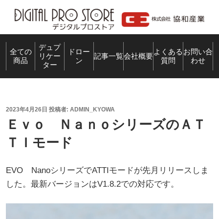
コ
ン
テ
ン
デュプ
全ての
ドロー
よくある
お問い合
リケー
記事一覧
会社概要
商品
ン
質問
わせ
ツ
ター
へ
ス
キ
投
2023年4月26日
投稿者:
ADMIN_KYOWA
ッ
稿
Ｅｖｏ ＮａｎｏシリーズのＡＴ
プ
日:
ＴＩモード
EVO NanoシリーズでATTIモードが先月リリースしま
した。最新バージョンはV1.8.2での対応です。