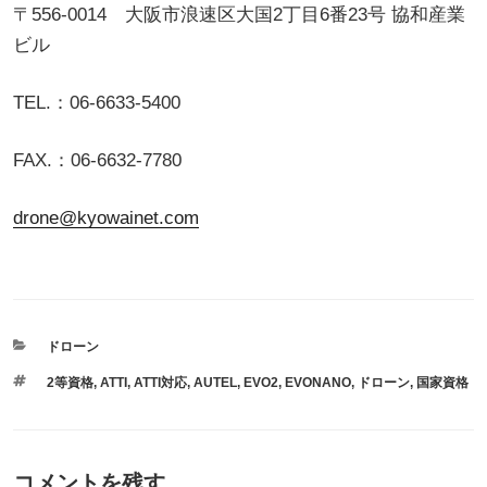
〒556-0014 大阪市浪速区大国2丁目6番23号 協和産業
ビル
TEL.：06-6633-5400
FAX.：06-6632-7780
drone@kyowainet.com
カ
ドローン
テ
タ
2等資格
,
ATTI
,
ATTI対応
,
AUTEL
,
EVO2
,
EVONANO
,
ドローン
,
国家資格
ゴ
グ
リ
ー
コメントを残す