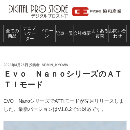
コ
ン
テ
ン
デュプ
全ての
ドロー
よくある
お問い合
リケー
記事一覧
会社概要
商品
ン
質問
わせ
ツ
ター
へ
ス
キ
投
2023年4月26日
投稿者:
ADMIN_KYOWA
ッ
稿
Ｅｖｏ ＮａｎｏシリーズのＡＴ
プ
日:
ＴＩモード
EVO NanoシリーズでATTIモードが先月リリースしま
した。最新バージョンはV1.8.2での対応です。