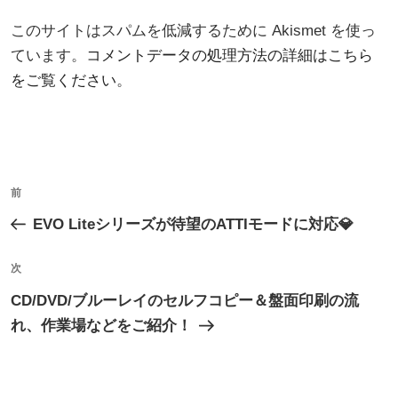
このサイトはスパムを低減するために Akismet を使っ
ています。
コメントデータの処理方法の詳細はこちら
をご覧ください
。
投
過
前
稿
去
EVO Liteシリーズが待望のATTIモードに対応💎
ナ
の
ビ
投
次
次
ゲ
稿
の
CD/DVD/ブルーレイのセルフコピー＆盤面印刷の流
ー
投
れ、作業場などをご紹介！
シ
稿
ョ