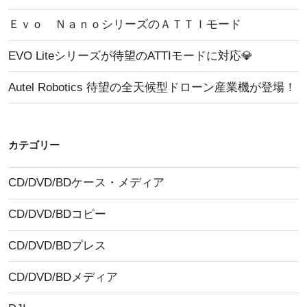
Ｔ
Ｅｖｏ ＮａｎｏシリーズのＡＴＴＩモード
Ｉ
EVO Liteシリーズが待望のATTIモードに対応💎
モ
ー
Autel Robotics 待望の全天候型ドローン産業機が登場！
ド”
の
カテゴリー
CD/DVD/BDケース・メディア
CD/DVD/BDコピー
CD/DVD/BDプレス
CD/DVD/BDメディア