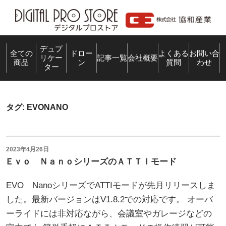
コ
ン
テ
ン
デュプ
全ての
ドロー
よくある
お問い合
リケー
記事一覧
会社概要
商品
ン
質問
わせ
ツ
ター
へ
ス
キ
タグ:
EVONANO
ッ
プ
投
2023年4月26日
稿
Ｅｖｏ ＮａｎｏシリーズのＡＴＴＩモード
日:
EVO NanoシリーズでATTIモードが先月リリースしま
した。最新バージョンはV1.8.2での対応です。 オーバ
ーライドには非対応ながら、会議室やガレージなどの