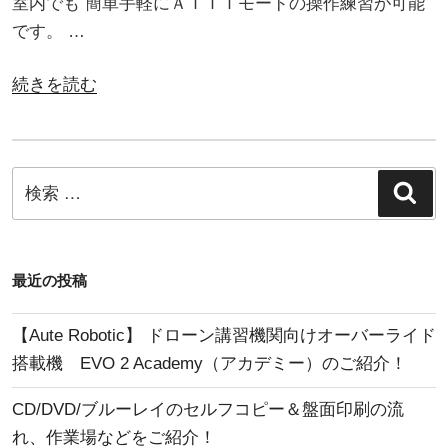
室内でも 簡単手軽にＡＴＴＩモードの操作練習が可能
です。 …
“Ｅ
続きを読む
ｖ
ｏ
Ｎ
検
検
ａ
索
索:
ｎ
ｏ
シ
最近の投稿
リ
ー
【Aute Robotic】 ドローン講習機関向けオーバーライド
ズ
搭載機 EVO 2 Academy（アカデミー）のご紹介！
の
CD/DVD/ブルーレイのセルフコピー＆盤面印刷の流
Ａ
れ、作業場などをご紹介！
Ｔ