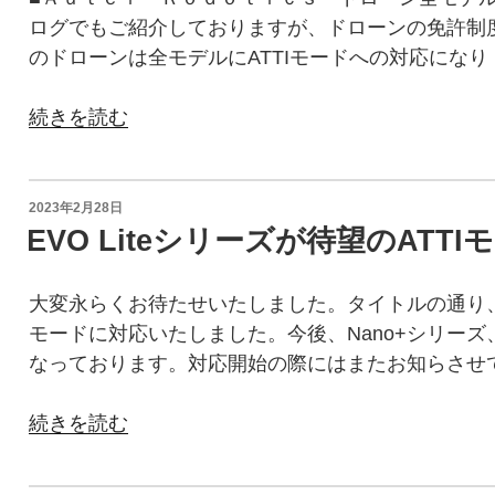
ログでもご紹介しておりますが、ドローンの免許制度スタート
のドローンは全モデルにATTIモードへの対応になり
“【Aute
続きを読む
Robotic】
ド
ロ
投
2023年2月28日
稿
ー
EVO Liteシリーズが待望のATTI
日:
ン
講
大変永らくお待たせいたしました。タイトルの通り、EVO
習
モードに対応いたしました。今後、Nano+シリーズ、
機
なっております。対応開始の際にはまたお知らさせて
関
向
“EVO
続きを読む
け
Lite
オ
シ