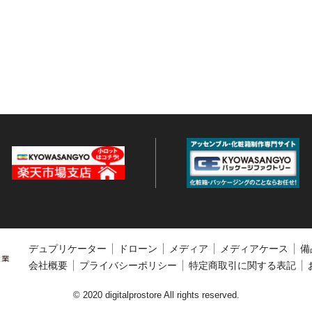
で
セ
ー
ル
開
催
中！”
の
デュプリケーター
ドローン
メディア
メディアケース
備
会社概要
プライバシーポリシー
特定商取引に関する表記
© 2020 digitalprostore All rights reserved.