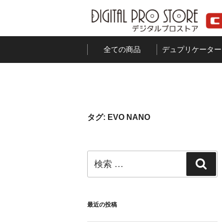
コ
ン
テ
ン
全ての商品
デュプリケーター
ツ
へ
ス
キ
ッ
タグ:
EVO NANO
プ
検
検
索:
索
最近の投稿