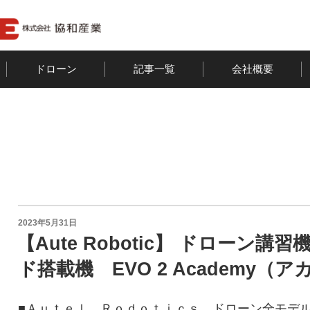
ドローン
記事一覧
会社概要
投
2023年5月31日
稿
【Aute Robotic】 ドローン
日:
ド搭載機 EVO 2 Academy
■Ａｕｔｅｌ Ｒｏｄｏｔｉｃｓ ドローン全モデル