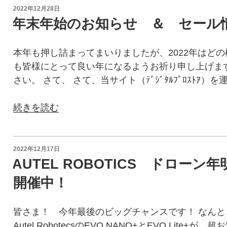
ー
リ
投
2022年12月28日
バ
稿
ー
年末年始のお知らせ ＆ セール
日:
ー
ズ
ラ
が
本年も押し詰まってまいりましたが、2022年はど
イ
待
も皆様にとって良い年になるようお祈り申し上げま
ド
望
さい。 さて、 さて、当サイト（ﾃﾞｼﾞﾀﾙﾌﾟﾛｽﾄｱ）を
搭
の
載
ATTI
“年
続きを読む
機
モ
末
EVO
ー
年
2
ド
始
投
2022年12月17日
Academy（ア
に
稿
の
AUTEL ROBOTICS ドローン
カ
日:
対
お
開催中！
デ
応
知
ミ
💎”
ら
ー）
皆さま！ 今年最後のビッグチャンスです！ なん
の
せ
の
Autel RobotecsのEVO NANO+とEVO Lit