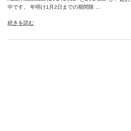
＆
ご
中です。 年明け1月2日までの期間限 …
セ
紹
ー
介！”
“AUTEL
続きを読む
ル
の
ROBOTICS
情
ド
報”
ロ
の
ー
ン
年
明
け
1
月
2
日
ま