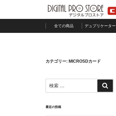
コ
ン
テ
ン
全ての商品
デュプリケーター
ツ
へ
ス
キ
ッ
カテゴリー:
MICROSDカード
プ
検
検
索:
索
最近の投稿