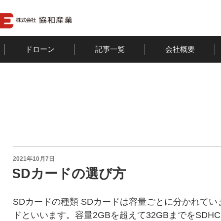
ドローン
記事一覧
会社概要
投
2021年10月7日
稿
SDカードの選び方
日:
SDカードの種類 SDカードは容量ごとに分かれてい
ドといいます。容量2GBを超えて32GBまでをSDHCカード