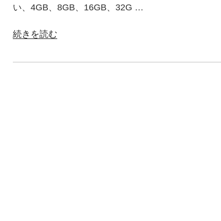
い、4GB、8GB、16GB、32G …
“SD
続きを読む
カ
ー
ド
の
選
び
方”
の