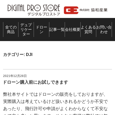
コ
ン
テ
ン
デュプ
全ての
ドロー
よくある
お問い合
リケー
記事一覧
会社概要
商品
ン
質問
わせ
ツ
ター
へ
ス
キ
カテゴリー:
DJI
ッ
プ
投
2021年12月28日
稿
ドローン購入前にお試しできます
日:
弊社本サイトではドローンの販売をしておりますが、
実際購入は考えているけど扱いきれるかどうか不安で
あったり、飛行許可や申請がよくわからなくて不安な