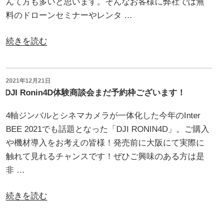
んて方も多いと思います。そんなお客様に弊社では無
料のドローンセミナーやレンタ …
“ド
続きを読む
ロ
ー
ン
投
2021年12月21日
稿
DJI Ronin4D体験商談会まだ予約枠ございます！
購
日:
入
4軸ジンバルとシネマカメラが一体化した今年のInter
前
BEE 2021でも話題となった「DJI RONIN4D」。ご購入
に
や機材導入をお考えの皆様！発売前に大阪にて実際に
お
触れて見れるチャンスです！ぜひご興味のある方は是
試
非 …
し
で
“DJI
続きを読む
き
Ronin4D
ま