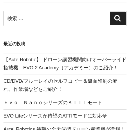
体
す”
験
検
の
検
商
索
索:
談
会
ま
最近の投稿
だ
予
【Aute Robotic】 ドローン講習機関向けオーバーライド
約
搭載機 EVO 2 Academy（アカデミー）のご紹介！
枠
CD/DVD/ブルーレイのセルフコピー＆盤面印刷の流
ご
れ、作業場などをご紹介！
ざ
い
Ｅｖｏ ＮａｎｏシリーズのＡＴＴＩモード
ま
EVO Liteシリーズが待望のATTIモードに対応💎
す！”
の
Autel Robotics 待望の全天候型ドローン産業機が登場！