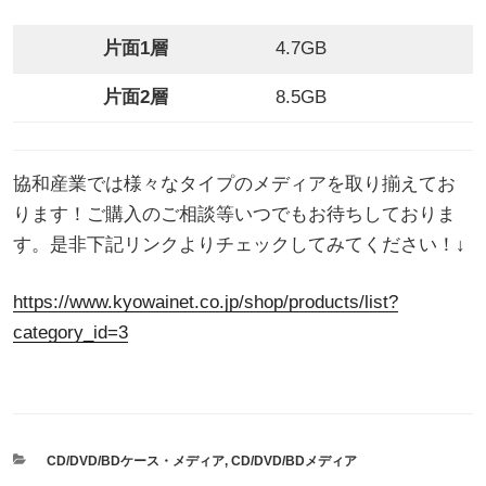
片面1層
4.7GB
片面2層
8.5GB
協和産業では様々なタイプのメディアを取り揃えてお
ります！ご購入のご相談等いつでもお待ちしておりま
す。是非下記リンクよりチェックしてみてください！↓
https://www.kyowainet.co.jp/shop/products/list?
category_id=3
カ
CD/DVD/BDケース・メディア
,
CD/DVD/BDメディア
テ