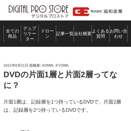
コ
ン
テ
ン
デュプ
全ての
ドロー
よくある
お問い合
リケー
記事一覧
会社概要
商品
ン
質問
わせ
ツ
ター
へ
ス
キ
投
2021年9月21日
投稿者:
ADMIN_KYOWA
ッ
稿
DVDの片面1層と片面2層ってな
プ
日:
に？
片面1層は、記録層を1つ持っているDVDで、片面2層
は、記録層を2つ持っているDVDです。