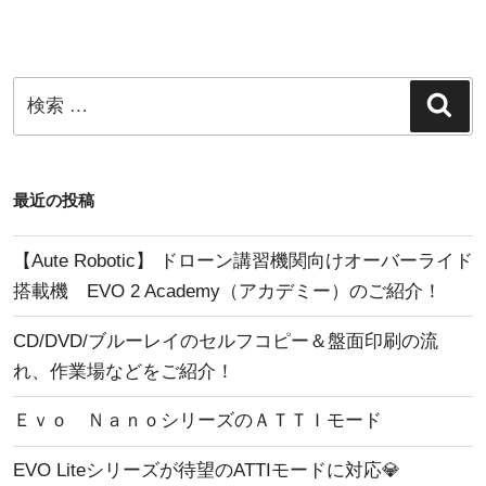
シ
稿
ョ
ン
検
検
索
索:
最近の投稿
【Aute Robotic】 ドローン講習機関向けオーバーライド
搭載機 EVO 2 Academy（アカデミー）のご紹介！
CD/DVD/ブルーレイのセルフコピー＆盤面印刷の流
れ、作業場などをご紹介！
Ｅｖｏ ＮａｎｏシリーズのＡＴＴＩモード
EVO Liteシリーズが待望のATTIモードに対応💎