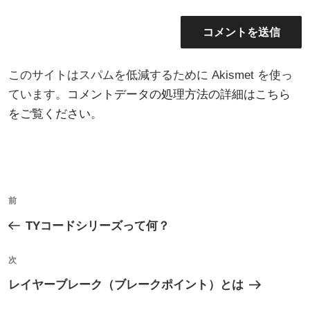
このサイトはスパムを低減するために Akismet を使っ
ています。
コメントデータの処理方法の詳細はこちら
をご覧ください
。
投
過
前
稿
去
TYコードシリーズって何？
ナ
の
ビ
投
次
次
ゲ
稿
の
レイヤーブレーク（ブレークポイント）とは
ー
投