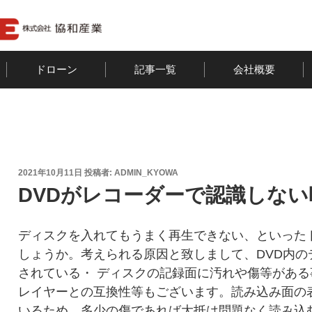
ドローン
記事一覧
会社概要
投
2021年10月11日
投稿者:
ADMIN_KYOWA
稿
DVDがレコーダーで認識しない
日:
ディスクを入れてもうまく再生できない、といった
しょうか。考えられる原因と致しまして、DVD内の
されている・ ディスクの記録面に汚れや傷等があ
レイヤーとの互換性等もございます。読み込み面の
いるため、多少の傷であれば大抵は問題なく読み込