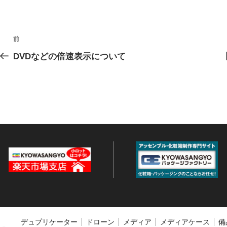
投
過
前
稿
去
DVDなどの倍速表示について
の
ナ
投
ビ
稿
ゲ
ー
シ
ョ
ン
デュプリケーター
ドローン
メディア
メディアケース
備