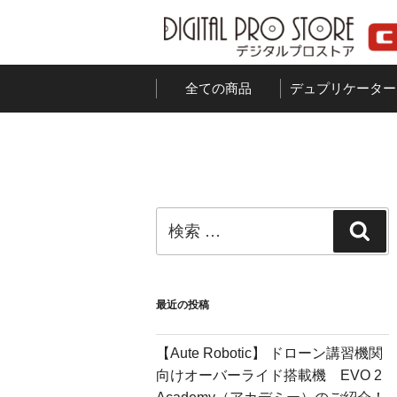
コ
ン
テ
ン
全ての商品
デュプリケーター
ツ
へ
ス
キ
ッ
検
プ
検
索:
索
最近の投稿
【Aute Robotic】 ドローン講習機関
向けオーバーライド搭載機 EVO 2