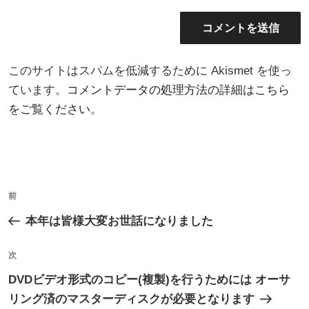
このサイトはスパムを低減するために Akismet を使っ
ています。
コメントデータの処理方法の詳細はこちら
をご覧ください
。
投
過
前
稿
去
本年は皆様大変お世話になりました
ナ
の
ビ
投
次
次
ゲ
稿
の
DVDビデオ形式のコピー(複製)を行うためには オーサ
ー
投
リング済のマスターディスクが必要となります