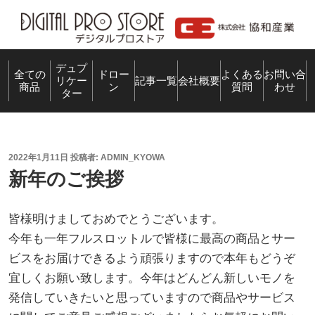
コ
ン
テ
ン
デュプ
全ての
ドロー
よくある
お問い合
リケー
記事一覧
会社概要
商品
ン
質問
わせ
ツ
ター
へ
ス
キ
投
2022年1月11日
投稿者:
ADMIN_KYOWA
ッ
稿
新年のご挨拶
プ
日:
皆様明けましておめでとうございます。
今年も一年フルスロットルで皆様に最高の商品とサー
ビスをお届けできるよう頑張りますので本年もどうぞ
宜しくお願い致します。今年はどんどん新しいモノを
発信していきたいと思っていますので商品やサービス