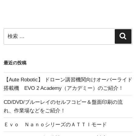
シ
稿
ョ
ン
検
検
索
索:
最近の投稿
【Aute Robotic】 ドローン講習機関向けオーバーライド
搭載機 EVO 2 Academy（アカデミー）のご紹介！
CD/DVD/ブルーレイのセルフコピー＆盤面印刷の流
れ、作業場などをご紹介！
Ｅｖｏ ＮａｎｏシリーズのＡＴＴＩモード