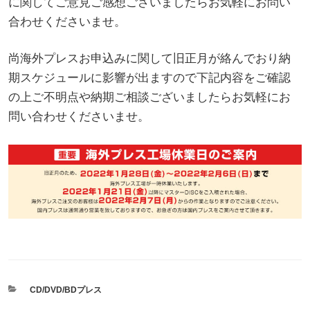
に関してご意見ご感想ございましたらお気軽にお問い
合わせくださいませ。
尚海外プレスお申込みに関して旧正月が絡んでおり納
期スケジュールに影響が出ますので下記内容をご確認
の上ご不明点や納期ご相談ございましたらお気軽にお
問い合わせくださいませ。
カ
CD/DVD/BDプレス
テ