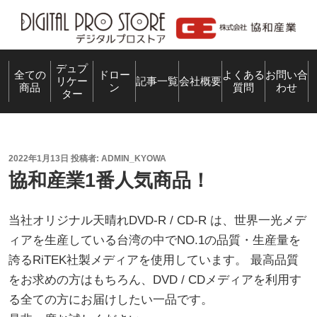
コ
ン
テ
ン
デュプ
全ての
ドロー
よくある
お問い合
リケー
記事一覧
会社概要
商品
ン
質問
わせ
ツ
ター
へ
ス
キ
投
2022年1月13日
投稿者:
ADMIN_KYOWA
ッ
稿
協和産業1番人気商品！
プ
日:
当社オリジナル天晴れDVD-R / CD-R は、世界一光メデ
ィアを生産している台湾の中でNO.1の品質・生産量を
誇るRiTEK社製メディアを使用しています。 最高品質
をお求めの方はもちろん、DVD / CDメディアを利用す
る全ての方にお届けしたい一品です。