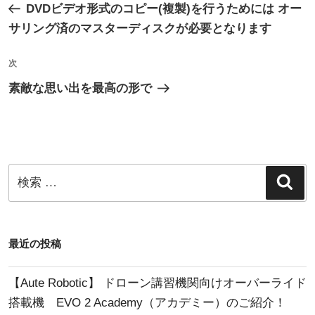
去
DVDビデオ形式のコピー(複製)を行うためには オー
ナ
の
サリング済のマスターディスクが必要となります
ビ
投
ゲ
稿
次
次
ー
の
素敵な思い出を最高の形で
シ
投
稿
ョ
ン
検
検
索
索:
最近の投稿
【Aute Robotic】 ドローン講習機関向けオーバーライド
搭載機 EVO 2 Academy（アカデミー）のご紹介！