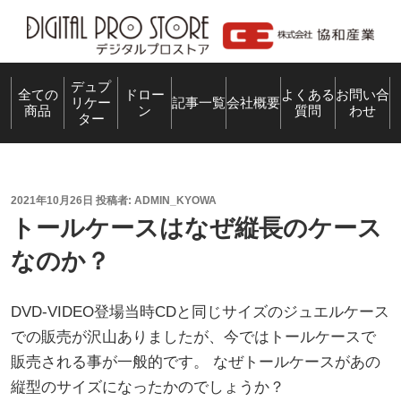
コ
ン
テ
ン
デュプ
全ての
ドロー
よくある
お問い合
リケー
記事一覧
会社概要
商品
ン
質問
わせ
ツ
ター
へ
ス
キ
投
2021年10月26日
投稿者:
ADMIN_KYOWA
ッ
稿
トールケースはなぜ縦長のケース
プ
日:
なのか？
DVD-VIDEO登場当時CDと同じサイズのジュエルケース
での販売が沢山ありましたが、今ではトールケースで
販売される事が一般的です。 なぜトールケースがあの
縦型のサイズになったかのでしょうか？