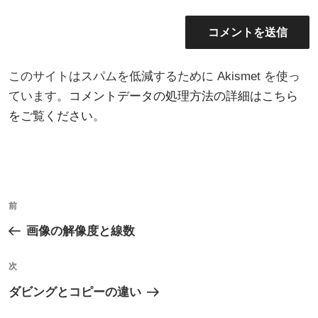
このサイトはスパムを低減するために Akismet を使っ
ています。
コメントデータの処理方法の詳細はこちら
をご覧ください
。
投
過
前
稿
去
画像の解像度と線数
ナ
の
ビ
投
次
次
ゲ
稿
の
ダビングとコピーの違い
ー
投