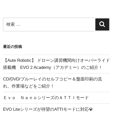
シ
稿
ョ
ン
検
検
索
索:
最近の投稿
【Aute Robotic】 ドローン講習機関向けオーバーライド
搭載機 EVO 2 Academy（アカデミー）のご紹介！
CD/DVD/ブルーレイのセルフコピー＆盤面印刷の流
れ、作業場などをご紹介！
Ｅｖｏ ＮａｎｏシリーズのＡＴＴＩモード
EVO Liteシリーズが待望のATTIモードに対応💎