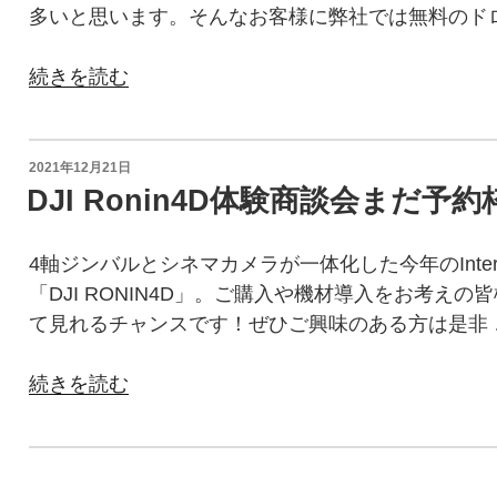
多いと思います。そんなお客様に弊社では無料のド
“ド
続きを読む
ロ
ー
ン
投
2021年12月21日
稿
購
DJI Ronin4D体験商談会まだ
日:
入
前
4軸ジンバルとシネマカメラが一体化した今年のInter 
に
「DJI RONIN4D」。ご購入や機材導入をお考え
お
て見れるチャンスです！ぜひご興味のある方は是非 
試
し
“DJI
続きを読む
で
Ronin4D
き
体
ま
験
す”