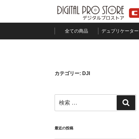
コ
ン
テ
ン
全ての商品
デュプリケーター
ツ
へ
ス
キ
ッ
カテゴリー:
DJI
プ
検
検
索:
索
最近の投稿