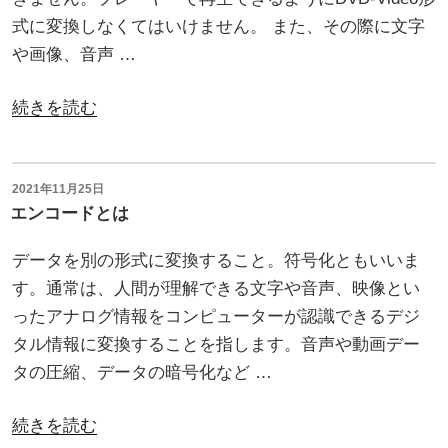
式に変換しなくてはいけません。 また、その際に文字
や画像、音声 …
“DVD
続きを読む
ビ
デ
オ
投
2021年11月25日
稿
エンコードとは
形
日:
式
データを別の形式に変換すること。符号化ともいいま
の
す。通常は、人間が理解できる文字や音声、映像とい
コ
ったアナログ情報をコンピューターが認識できるデジ
ピ
タル情報に変換することを指します。音声や動画デー
ー
タの圧縮、データの暗号化など …
(複
製)
“エ
続きを読む
を