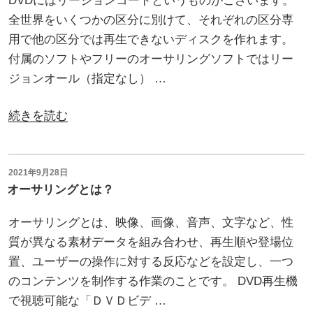
DVDにはリージョンコードというものがございます。
は”
タ
全世界をいくつかの区分に別けて、それぞれの区分専
の
ー
用で他の区分では再生できないディスクを作れます。
デ
付属のソフトやフリーのオーサリングソフトではリー
ィ
ジョンオール（指定なし） …
ス
ク
“リ
続きを読む
が
ー
必
ジ
要
ョ
投
2021年9月28日
稿
オーサリングとは？
と
ン
日:
な
コ
オーサリングとは、映像、画像、音声、文字など、性
り
ー
質が異なる素材データを組み合わせ、再生順や登場位
ま
ド
置、ユーザーの操作に対する反応などを設定し、一つ
す”
と
のコンテンツを制作する作業のことです。 DVD再生機
の
は”
で視聴可能な「ＤＶＤビデ …
の