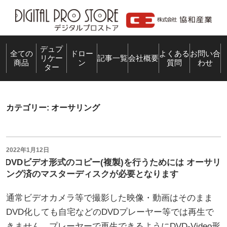
コ
ン
テ
ン
デュプ
全ての
ドロー
よくある
お問い合
リケー
記事一覧
会社概要
商品
ン
質問
わせ
ツ
ター
へ
ス
キ
カテゴリー:
オーサリング
ッ
プ
投
2022年1月12日
稿
DVDビデオ形式のコピー(複製)を行うためには オーサリ
日:
ング済のマスターディスクが必要となります
通常ビデオカメラ等で撮影した映像・動画はそのまま
DVD化しても自宅などのDVDプレーヤー等では再生で
きません。プレーヤーで再生できるようにDVD-Video形