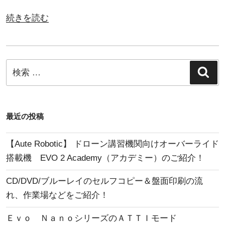
“オ
続きを読む
ー
サ
リ
検
検
ン
索
索:
グ
と
は？”
最近の投稿
の
【Aute Robotic】 ドローン講習機関向けオーバーライド
搭載機 EVO 2 Academy（アカデミー）のご紹介！
CD/DVD/ブルーレイのセルフコピー＆盤面印刷の流
れ、作業場などをご紹介！
Ｅｖｏ ＮａｎｏシリーズのＡＴＴＩモード