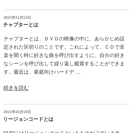
ン
行
コ
う
ー
投
2021年11月13日
た
稿
チャプターとは
ド
日:
め
と
チャプターとは、ＤＶＤの映像の中に、あらかじめ設
に
は”
定された区切りのことです。これによって、ＣＤで音
は
の
楽を聞く時に好きな曲を呼び出すように、自分の好き
オ
なシーンを呼び出して繰り返し鑑賞することができま
ー
す。最近は、家庭向けハードデ …
サ
リ
“チ
続きを読む
ン
ャ
グ
プ
済
タ
投
2021年10月18日
の
稿
リージョンコードとは
ー
マ
日:
と
ス